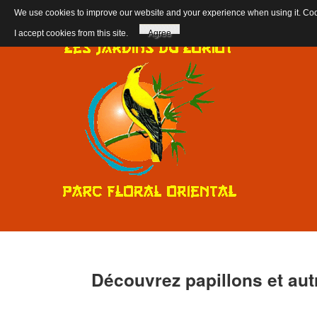
We use cookies to improve our website and your experience when using it. Cooki
I accept cookies from this site.
Agree
Découvrez
papillons
et
aut