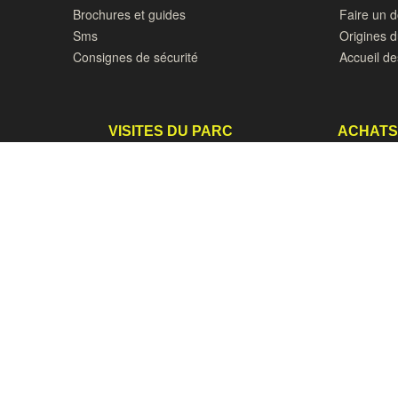
Brochures et guides
Faire un 
Sms
Origines 
Consignes de sécurité
Accueil de
VISITES DU PARC
ACHATS
Visite de groupes
Pépinière
Groupes scolaires et périscolaires
Photos de
Visites sur RV
Goûters, C
Ephad et PMR
Organiser
Prendre RV à la pépinière
N
BLOC-NOTES
Les 8 secr
Vœux pour 2024