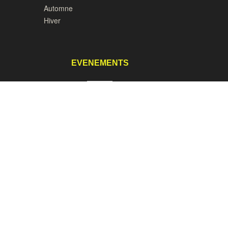
Automne
Hiver
EVENEMENTS
1er mai Ouverture du parc
8, 9 et 10 mai - Opération Neurodon
6 et 7 juin Les rendez-vous aux
Jardins
es
Le 12 juillet : Stage de Haïku
Le 14 juillet : Modélisme nautique
15 août : Peintres et écrivains
15 août : Concours d'Haïku
Les Journées du Patrimoine
ndée