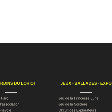
ARDINS DU LORIOT
JEUX - BALLADES - EXPO
u Parc
Jeu de la Princesse Lune
l'association
Jeu de la Sorcière
énévole
Circuit des Explorateurs