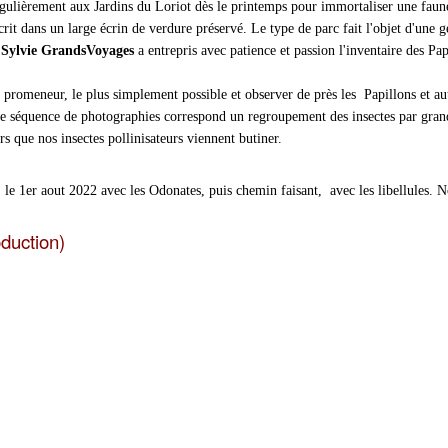
ulièrement aux Jardins du Loriot dès le printemps pour immortaliser une faune di
rit dans un large écrin de verdure préservé. Le type de parc fait l'objet d'une ge
s
Sylvie GrandsVoyages
a entrepris avec patience et passion l'inventaire des Papi
 promeneur, le plus simplement possible et observer de près les Papillons et aut
e séquence de photographies correspond un regroupement des insectes par grande
rs que nos insectes pollinisateurs viennent butiner.
e 1er aout 2022 avec les Odonates, puis chemin faisant, avec les libellules. N
oduction)