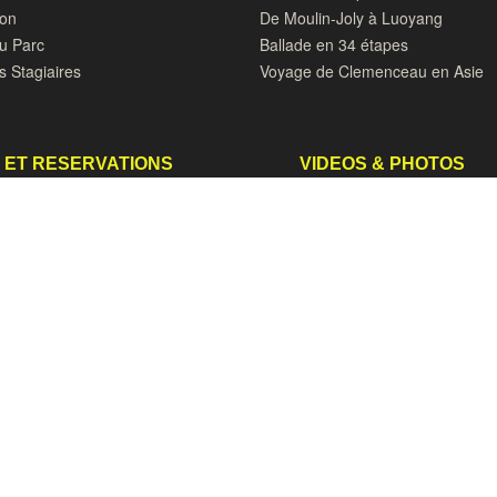
don
De Moulin-Joly à Luoyang
du Parc
Ballade en 34 étapes
s Stagiaires
Voyage de Clemenceau en Asie
 ET RESERVATIONS
VIDEOS & PHOTOS
 et Pandashop
Les Jardins vus du Ciel
 Mariage
Maman les petits bateaux
ocktails, Anniversaires
100 photos de papillons et autres
insectes par Sylvie GrandsVoyag
 un stage
La plume du Loriot (Blog)
OUVEAUTES
Sun Wukong : De la Chine en Ve
ets d'Hildegarde de Bingen