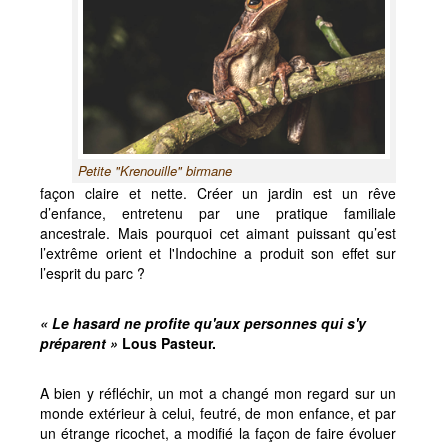
Découvrir les Jardins
Créations 2023 aux Jardins du Loriot
Les Univers
Un jardin naturel anglo-chinois
Autour du Pont Moulin-Joly
Fleurs au fil des saisons
Petite "Krenouille" birmane
Parcours ludiques
façon claire et nette. Créer un jardin est un rêve
d’enfance, entretenu par une pratique familiale
Jeu avec la Princesse
ancestrale. Mais pourquoi cet aimant puissant qu’est
Circuit des explorateurs
l’extrême orient et l'Indochine a produit son effet sur
l’esprit du parc ?
Le Jeu de la Sorcière
Jardins du Loriot, paradis des artistes
« Le hasard ne profite qu'aux personnes qui s'y
Paradis des peintres
préparent »
Lous Pasteur.
Radios, TV, Presse aux Jardins du Loriot
A bien y réfléchir, un mot a changé mon regard sur un
monde extérieur à celui, feutré, de mon enfance, et par
un étrange ricochet, a modifié la façon de faire évoluer