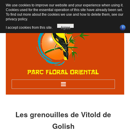
We use cookies to improve our website and your experience when using it.
Cookies used for the essential operation of this site have already been set.
To find out more about the cookies we use and how to delete them, see our
privacy policy
.
I accept cookies from this site.
Agree
Accueil
Bienvenue au parc
Les
grenouilles
de
Vitold
de
Visiter sur RV
Golish
Visites scolaires, centres de loisirs