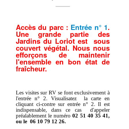
Evénementiels
Rechercher dans le site
Accès intranet
Accès du parc :
Entrée n° 1
.
Une grande partie des
Vie associative - Charte
Jardins du Loriot est sous
Horaires, prix...
couvert végétal. Nous nous
efforçons de maintenir
Tarif général
l'ensemble en bon état de
Informations pratiques
fraîcheur.
Jours d'ouverture et horaires 2026
La Boutique souvenirs
Événements
Les visites sur RV se font exclusivement à
l'entrée n° 2. Visualisatez la carte en
Pépinière
cliquant ci-contre sur entrée n° 2. Il est
indispensable, dans ce cas d'appeler
Catalogue des bambous
préalablement le numéro
02 51 40 35 41,
Bien choisir ses bambous
ou le 06 10 79 12 26.