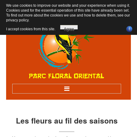
We use cookies to improve our website and your experience when using it.
Cookies used for the essential operation of this site have already been set.
To find out more about the cookies we use and how to delete them, see our
privacy policy
.
I accept cookies from this site.
Agree
Accueil
Bienvenue au parc
Les
fleurs
au
fil
des
saisons
Visiter sur RV
Visites scolaires, centres de loisirs