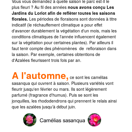
Vous vous demandez à quelle saison le parc est-il le
plus fleuri ? Au fil des années
Evénementiels
nous avons conçu Les
Jardins du Loriot afin de reflèter toutes les saisons
Rechercher dans le site
florales.
Les périodes de floraisons sont données à titre
indicatif (le réchauffement climatique a pour effet
Accès intranet
d'avancer durablement la végétation d'un mois, mais les
Vie associative - Charte
conditions climatiques de l'année influencent également
sur la végétation pour certaines plantes). Par ailleurs il
Horaires, prix...
faut tenir compte des phénomènes de refloraison dans
la saison. Par exemple, certaines obtentions de
Tarif général
d'Azalées fleurissent trois fois par an.
Informations pratiques
A l'automne,
Jours d'ouverture et horaires 2026
ce sont les camélias
La Boutique souvenirs
sasanqua qui ouvrent à saison. Plusieurs variétés vont
fleurir jusqu'en février ou mars. Ils sont légèrement
Événements
parfumé (fragrance d'humus). Puis se sont les
jonquilles, les rhododendrons qui prennent le relais ainsi
Pépinière
que les azalées jusqu'à début juin.
Catalogue des bambous
Bien choisir ses bambous