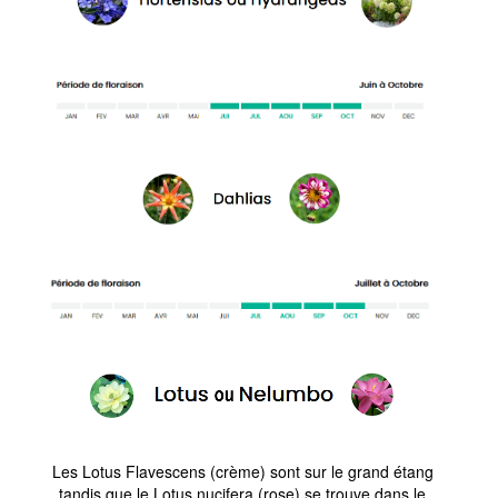
Les Lotus Flavescens (crème) sont sur le grand étang
tandis que le Lotus nucifera (rose) se trouve dans le