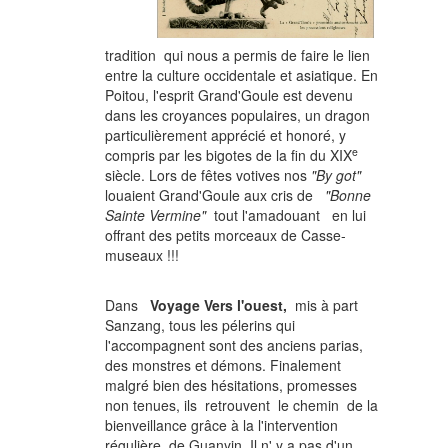
tradition qui nous a permis de faire le lien
entre la culture occidentale et asiatique. En
Poitou, l'esprit Grand'Goule est devenu
dans les croyances populaires, un dragon
particulièrement apprécié et honoré, y
e
compris par les bigotes de la fin du XIX
siècle. Lors de fêtes votives nos
"By got"
louaient Grand'Goule aux cris de
"Bonne
Sainte Vermine"
tout l'amadouant en lui
offrant des petits morceaux de Casse-
museaux !!!
Dans
Voyage Vers l'ouest,
mis à part
Sanzang, tous les pélerins qui
l'accompagnent sont des anciens parias,
des monstres et démons. Finalement
malgré bien des hésitations, promesses
non tenues, ils retrouvent le chemin de la
bienveillance grâce à la l'intervention
régulière de Guanyin. Il n' y a pas d'un