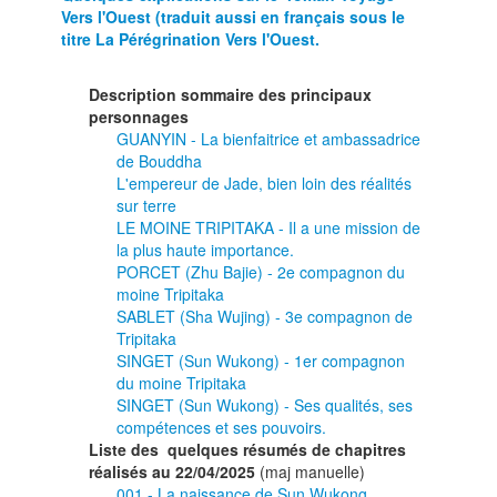
soigner le Grand Saint
Vers l'Ouest (traduit aussi en français sous le
titre La Pérégrination Vers l'Ouest.
024 - Singet dérobe des fruits de gins
Cinq Fermes
Description sommaire des principaux
personnages
025 - Singet fait un beau raffut au te
GUANYIN - La bienfaitrice et ambassadrice
de Bouddha
026 - Comment Guanyin aide les pèlerins
L'empereur de Jade, bien loin des réalités
de ginseng
sur terre
LE MOINE TRIPITAKA - Il a une mission de
la plus haute importance.
049 - Tripitaka sauvé des eaux maléfiq
Guanyin
PORCET (Zhu Bajie) - 2e compagnon du
moine Tripitaka
SABLET (Sha Wujing) - 3e compagnon de
053 - Tripitaka et Porcet font une gro
Tripitaka
SINGET (Sun Wukong) - 1er compagnon
054 - Les pélerins au Royaume des 
du moine Tripitaka
SINGET (Sun Wukong) - Ses qualités, ses
055 - Une diablesse cherche à séduire 
compétences et ses pouvoirs.
Liste des quelques résumés de chapitres
réalisés au 22/04/2025
064 - Porcet déploie toute son énergie
(maj manuelle)
001 - La naissance de Sun Wukong