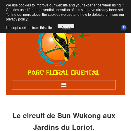
We use cookies to improve our website and your experience when using it.
Cookies used for the essential operation of this site have already been set.
To find out more about the cookies we use and how to delete them, see our
privacy policy
.
I accept cookies from this site.
Agree
Accueil
Bienvenue au parc
Le
circuit
de
Sun
Wukong
aux
Visiter sur RV
Jardins
du
Loriot.
Visites scolaires, centres de loisirs