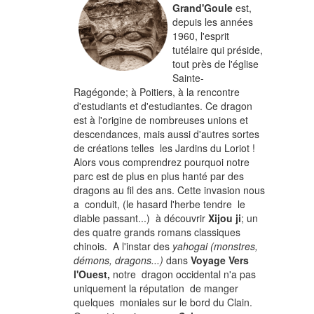
Grand'Gou
le
est,
depuis les années
1960, l'esprit
tutélaire qui préside,
tout près de l'église
Sainte-
Ragégonde; à Poitiers, à la rencontre
d'estudiants et d'estudiantes. Ce dragon
est à l'origine de nombreuses unions et
descendances, mais aussi d'autres sortes
de créations telles les Jardins du Loriot !
Alors vous comprendrez pourquoi notre
parc est de plus en plus hanté par des
dragons au fil des ans. Cette invasion nous
a conduit, (le hasard l'herbe tendre le
diable passant...) à découvrir
Xijou ji
; un
des quatre grands romans classiques
chinois. A l'instar des
yahogai (monstres,
démons, dragons...)
dans
Voyage Vers
l'Ouest,
notre dragon occidental n'a pas
uniquement la réputation de manger
quelques moniales sur le bord du Clain.