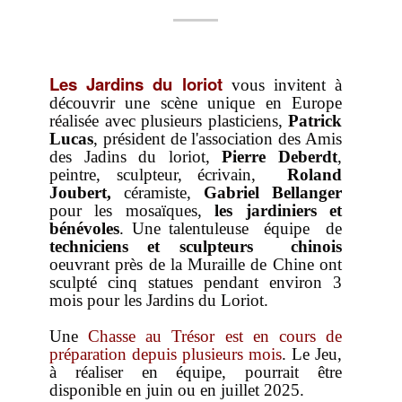
Evénementiels
Rechercher dans le site
Accès intranet
Les Jardins du loriot
vous invitent à
découvrir une scène unique en Europe
Vie associative - Charte
réalisée avec plusieurs plasticiens,
Patrick
Horaires, prix...
Lucas
, président de l'association des Amis
des Jadins du loriot,
Pierre Deberdt
,
Tarif général
peintre, sculpteur, écrivain,
Roland
Joubert,
céramiste,
Informations pratiques
Gabriel Bellanger
pour les mosaïques,
les jardiniers et
Jours d'ouverture et horaires 2026
bénévoles
. Une talentuleuse équipe de
techniciens et sculpteurs chinois
La Boutique souvenirs
oeuvrant près de la Muraille de Chine ont
Événements
sculpté cinq statues pendant environ 3
mois pour les Jardins du Loriot.
Pépinière
Une
Chasse au Trésor est en cours de
Catalogue des bambous
préparation depuis plusieurs mois
. Le Jeu,
à réaliser en équipe, pourrait être
Bien choisir ses bambous
disponible en juin ou en juillet 2025.