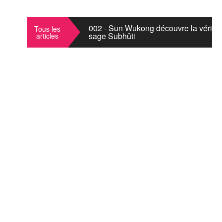
001 - La naissance de Sun Wukong
002 - Sun Wukong découvre la vérité 
Tous les
sage Subhûti
articles
003 - Dans un songe d'immortalité Su
fonctionnaires infernaux
004 - Sun Wukong n'est pas satisfait 
des chevaux
005 - Sun Wukong perturbe la Fêtes 
006 - Guanyin et Mosksa se rendent 
d'immortalité
007- Le Grand Saint s'échappe de la 
008 - Comment Guanyin recrute les P
d'accompagner Tripitaka ?