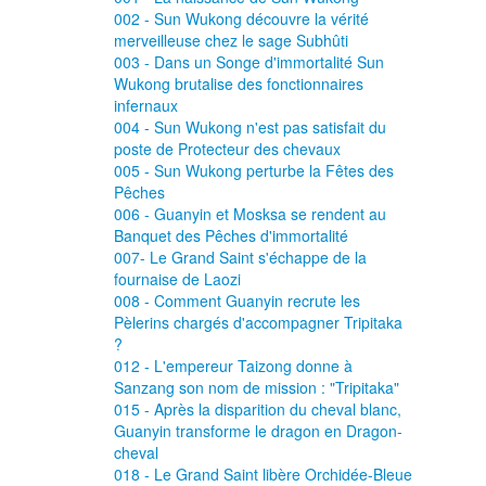
002 - Sun Wukong découvre la vérité
068 - Au pays de Prourpre-violet, Tripita
merveilleuse chez le sage Subhûti
que Singet montre des talents de méde
003 - Dans un Songe d'immortalité Sun
Wukong brutalise des fonctionnaires
069 - Singet prépare des remèdes pou
infernaux
Royaume Pourpre-Violet
004 - Sun Wukong n'est pas satisfait du
poste de Protecteur des chevaux
001 - La naissance de Sun Wukong
005 - Sun Wukong perturbe la Fêtes des
Pêches
006 - Guanyin et Mosksa se rendent au
Banquet des Pêches d'immortalité
007- Le Grand Saint s'échappe de la
fournaise de Laozi
008 - Comment Guanyin recrute les
Pèlerins chargés d'accompagner Tripitaka
?
012 - L'empereur Taizong donne à
Sanzang son nom de mission : "Tripitaka"
015 - Après la disparition du cheval blanc,
Guanyin transforme le dragon en Dragon-
cheval
018 - Le Grand Saint libère Orchidée-Bleue