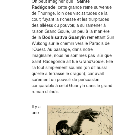
On peut imaginer que .
Sainte
Radégonde
, cette grande reine survenue
de Thuringe, loin des viscissitudes de la
cour; fuyant la richesse et les trurpitudes
des alléess du pouvoir, a su ramener à
raison Grand'Goule, un peu à la manière
de la
Bodhisattva Guanyin
remettant Sun
Wukong sur le chemin vers le Paradis de
l'Ouest. Au passage, dans notre
imaginaire, nous ne sommes pas sûr que
Saint-Radégonde ait tué Grand'Goule. Elle
l'a tout simplement soumis (on dit aussi
qu'elle a terrassé le dragon); car avait
sûrement un pouvoir de persuasion
comparable à celui Guanyin dans le grand
roman chinois.
Il y a
une