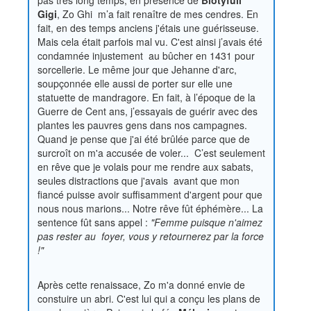
pas très long temps, en présence de
Biotyfull
Gigi
, Zo Ghi m’a fait renaître de mes cendres. En
fait, en des temps anciens j'étais une guérisseuse.
Mais cela était parfois mal vu. C'est ainsi j’avais été
condamnée injustement au bûcher en 1431 pour
sorcellerie. Le même jour que Jehanne d'arc,
soupçonnée elle aussi de porter sur elle une
statuette de mandragore. En fait, à l’époque de la
Guerre de Cent ans, j’essayais de guérir avec des
plantes les pauvres gens dans nos campagnes.
Quand je pense que j'ai été brûlée parce que de
surcroît on m'a accusée de voler... C’est seulement
en rêve que je volais pour me rendre aux sabats,
seules distractions que j'avais avant que mon
fiancé puisse avoir suffisamment d'argent pour que
nous nous marions... Notre rêve fût éphémère... La
sentence fût sans appel :
"Femme puisque n'aimez
pas rester au foyer, vous y retournerez par la force
!"
Après cette renaissace, Zo m'a donné envie de
constuire un abri. C'est lui qui a conçu les plans de