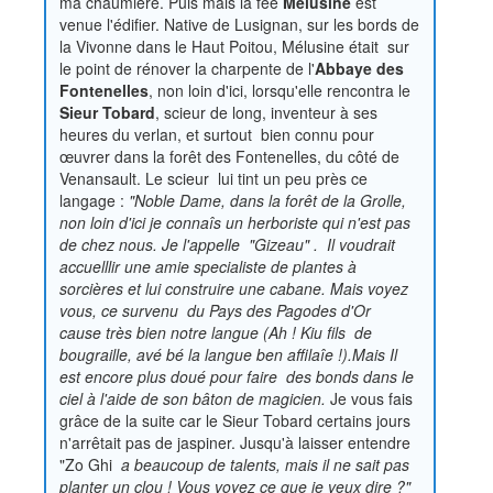
ma chaumière. Puis mais la fée
Mélusine
est
venue l'édifier. Native de Lusignan, sur les bords de
la Vivonne dans le Haut Poitou, Mélusine était sur
le point de rénover la charpente de l'
Abbaye des
Fontenelles
, non loin d'ici, lorsqu'elle rencontra le
Sieur Tobard
, scieur de long, inventeur à ses
heures du verlan, et surtout bien connu pour
œuvrer dans la forêt des Fontenelles, du côté de
Venansault. Le scieur lui tint un peu près ce
langage :
"Noble Dame, dans la forêt de la Grolle,
non loin d'ici je connaîs un herboriste qui n'est pas
de chez nous. Je l'appelle "Gizeau" . Il voudrait
accuelllir une amie specialiste de plantes à
sorcières et lui construire une cabane. Mais voyez
vous, ce survenu du Pays des Pagodes d'Or
cause très bien notre langue (Ah ! Kiu fils de
bougraille, avé bé la langue ben affilaîe !).Mais Il
est encore plus doué pour faire des bonds dans le
ciel à l'aide de son bâton de magicien.
Je vous fais
grâce de la suite car le Sieur Tobard certains jours
n'arrêtait pas de jaspiner. Jusqu'à laisser entendre
"Zo Ghi
a beaucoup de talents, mais il ne sait pas
planter un clou ! Vous voyez ce que je veux dire ?"