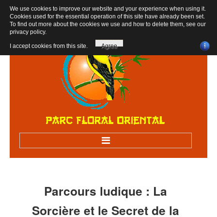
We use cookies to improve our website and your experience when using it.
Cookies used for the essential operation of this site have already been set.
To find out more about the cookies we use and how to delete them, see our
privacy policy
.
I accept cookies from this site.
Agree
Accueil
Bienvenue au parc
Parcours
ludique
:
La
Visiter sur RV
Sorcière
et
le
Secret
de
la
Visites scolaires, centres de loisirs