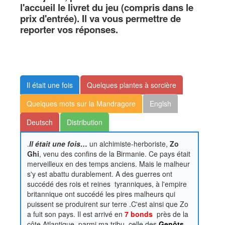
l'accueil le livret du jeu (compris dans le
prix d'entrée). Il va vous permettre de
reporter vos réponses.
Il était une fois
Quelques plantes à sorcière
Quelques mots sur la Mandragore
Englsh
Deutsch
Distribution
.
Il était une fois…
un alchimiste-herboriste,
Zo
Ghi
, venu des confins de la Birmanie. Ce pays était
merveilleux en des temps anciens. Mais le malheur
s'y est abattu durablement. A des guerres ont
succédé des rois et reines tyranniques, à l'empire
britannique ont succédé les pires malheurs qui
puissent se produirent sur terre .C'est ainsi que Zo
a fuit son pays. Il est arrivé en
7 bonds
près de la
côte Atlantique, parmi ma tribu, celle des
Genôts
.