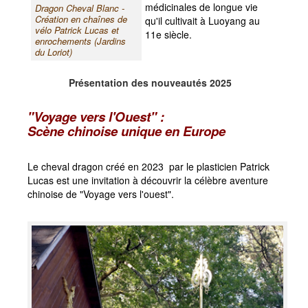
Découvrir les Jardins
médicinales de longue vie
Dragon Cheval Blanc -
Création en chaînes de
qu'il cultivait à Luoyang au
Créations 2023 aux Jardins du Loriot
vélo Patrick Lucas et
11e siècle.
enrochements (Jardins
Les Univers
du Loriot)
Un jardin naturel anglo-chinois
Présentation des nouveautés 2025
Autour du Pont Moulin-Joly
Fleurs au fil des saisons
"Voyage vers l'Ouest" :
Parcours ludiques
Scène chinoise unique en Europe
Jeu avec la Princesse
Le cheval dragon créé en 2023 par le plasticien Patrick
Circuit des explorateurs
Lucas est une invitation à découvrir la célèbre aventure
Le Jeu de la Sorcière
chinoise de "Voyage vers l'ouest".
Jardins du Loriot, paradis des artistes
Paradis des peintres
Radios, TV, Presse aux Jardins du Loriot