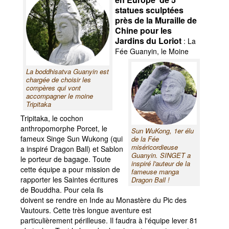
statues sculptées
près de la Muraille de
Chine pour les
Jardins du Loriot
: La
Fée Guanyin, le
Moine
La boddhisatva Guanyin est
chargée de choisir les
compères qui vont
accompagner le moine
Tripitaka
Tripitaka, le cochon
anthropomorphe Porcet, le
Sun WuKong, 1er élu
fameux Singe Sun Wukong (qui
de la Fée
miséricordieuse
a inspiré Dragon Ball) et Sablon
Guanyin. SINGET a
le porteur de bagage. Toute
inspiré l'auteur de la
cette équipe a pour mission de
fameuse manga
rapporter les Saintes écritures
Dragon Ball !
de Bouddha. Pour cela ils
doivent se rendre en Inde au Monastère du Pic des
Vautours. Cette très longue aventure est
particulièrement périlleuse. Il faudra à l'équipe lever 81