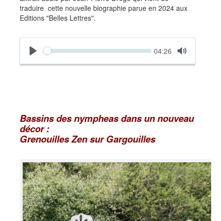
traduire cette nouvelle biographie parue en 2024 aux
Editions "Belles Lettres".
Seek
Current
04:26
time
Play
Toggle
Mute
Bassins des nympheas dans un nouveau
décor :
Grenouilles Zen sur Gargouilles