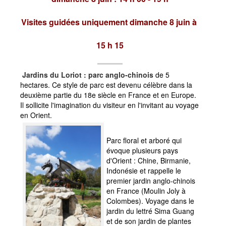
Evénementiels
Visites guidées uniquement dimanche 8 juin à
Rechercher dans le site
Accès intranet
15 h 15
Vie associative - Charte
Jardins du Loriot : parc anglo-chinois
de 5
Horaires, prix...
hectares. Ce style de parc est devenu célèbre dans la
Tarif général
deuxième partie du 18e siècle en France et en Europe.
Il sollicite l'imagination du visiteur en l'invitant au voyage
Informations pratiques
en Orient.
Jours d'ouverture et horaires 2026
La Boutique souvenirs
Parc floral et arboré qui
évoque plusieurs pays
Événements
d'Orient : Chine, Birmanie,
Indonésie et rappelle le
Pépinière
premier jardin anglo-chinois
en France (Moulin Joly à
Catalogue des bambous
Colombes). Voyage dans le
Bien choisir ses bambous
jardin du lettré Sima Guang
et de son jardin de plantes