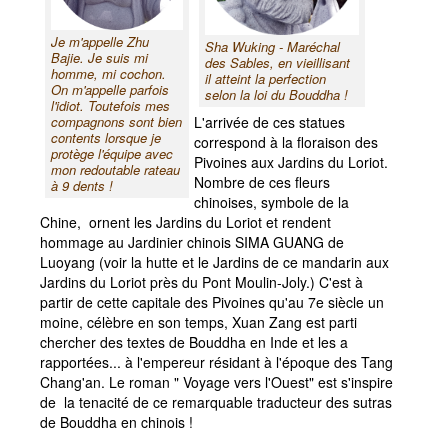
Je m'appelle Zhu
Sha Wuking - Maréchal
Bajie. Je suis mi
des Sables, en vieillisant
homme, mi cochon.
il atteint la perfection
On m'appelle parfois
selon la loi du Bouddha !
l'idiot. Toutefois mes
compagnons sont bien
L'arrivée de ces statues
contents lorsque je
correspond à la floraison des
protège l'équipe avec
Pivoines aux Jardins du Loriot.
mon redoutable rateau
Nombre de ces fleurs
à 9 dents !
chinoises, symbole de la
Chine, ornent les Jardins du Loriot et rendent
hommage au Jardinier chinois SIMA GUANG de
Luoyang (voir la hutte et le Jardins de ce mandarin aux
Jardins du Loriot près du Pont Moulin-Joly.) C'est à
partir de cette capitale des Pivoines qu'au 7e siècle un
moine, célèbre en son temps, Xuan Zang est parti
chercher des textes de Bouddha en Inde et les a
rapportées... à l'empereur résidant à l'époque des Tang
Chang'an. Le roman " Voyage vers l'Ouest" est s'inspire
de la tenacité de ce remarquable traducteur des sutras
de Bouddha en chinois !