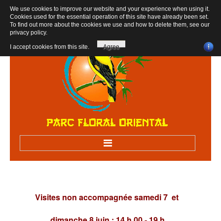
We use cookies to improve our website and your experience when using it.
Cookies used for the essential operation of this site have already been set.
To find out more about the cookies we use and how to delete them, see our
privacy policy
.
I accept cookies from this site.
Agree
Accueil
Bienvenue au parc
Visites non accompagnée samedi 7 et
Visiter sur RV
Visites scolaires, centres de loisirs
dimanche 8 juin : 14 h 00 - 19 h