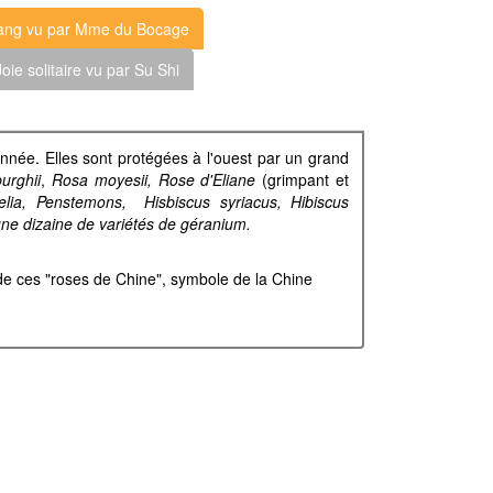
uang vu par Mme du Bocage
oie solitaire vu par Su Shi
année. Elles sont protégées à l'ouest par un grand
urghii
,
Rosa moyesii, Rose d'Eliane
(grimpant et
lia, Penstemons, Hisbiscus syriacus, Hibiscus
ne dizaine de variétés de géranium.
 de ces "roses de Chine", symbole de la Chine