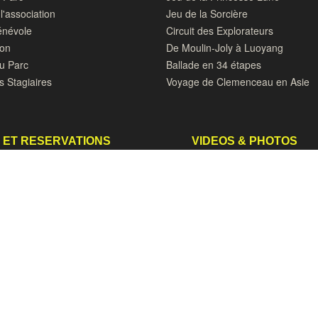
l'association
Jeu de la Sorcière
énévole
Circuit des Explorateurs
don
De Moulin-Joly à Luoyang
du Parc
Ballade en 34 étapes
s Stagiaires
Voyage de Clemenceau en Asie
 ET RESERVATIONS
VIDEOS & PHOTOS
 et Pandashop
Les Jardins vus du Ciel
 Mariage
Maman les petits bateaux
ocktails, Anniversaires
100 photos de papillons et autres
insectes par Sylvie GrandsVoyag
 un stage
La plume du Loriot (Blog)
OUVEAUTES