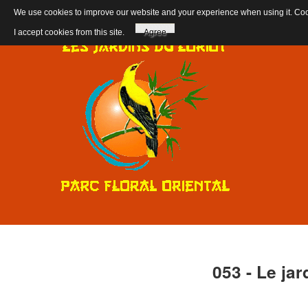
We use cookies to improve our website and your experience when using it. Cooki
I accept cookies from this site.
Agree
053
-
Le
jar