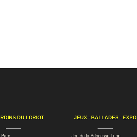
ARDINS DU LORIOT
JEUX - BALLADES - EXPO
u Parc
Jeu de la Princesse Lune