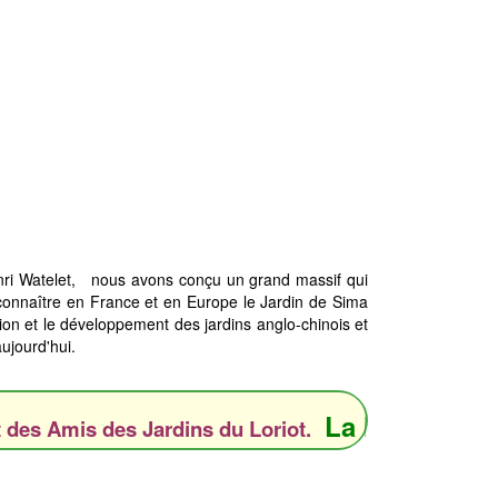
Jardins du Loriot
nri Watelet, nous avons conçu un grand massif qui
t connaître en France et en Europe le Jardin de Sima
ion et le développement des jardins anglo-chinois et
ujourd'hui.
La hutte de
Sima
 Amis des Jardins du Loriot.