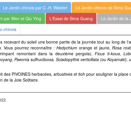
Le Jardin chinois par C.-H. Watelet
Le Jardin chinois de Sima G
int par Wen et Qiu Ying
L'Essai de Sima Guang
Le Jardin de la J
lo-chinois
s recevant du soleil une bonne partie de la journée tout au long de l'
a
. Vous pourrez reconnaître :
Hedychium
orange et jaune,
Rosa roxb
rimpant remontant dans la deuxième pergola),
Ficus ti-koua
,
Lobe
luoyang, Paeonia suffructicosa,
Sciadopythis verticillata (ou Koyamaki),
u
uit des PIVOINES herbacées, arbustives et itoh pour souligner la place
de la Joie Solitaire.
2022