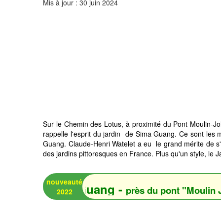
Mis à jour : 30 juin 2024
Sur le Chemin des Lotus, à proximité du Pont Moulin-Jo
rappelle l'esprit du jardin de Sima Guang. Ce sont les m
Guang. Claude-Henri Watelet a eu le grand mérite de s'
des jardins pittoresques en France. Plus qu'un style, le 
nouveauté
te de
Sima Guang -
près du pont "Moulin Joly"
2022