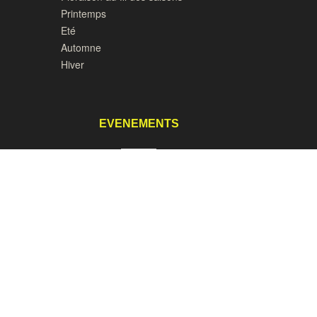
Printemps
Eté
Automne
Hiver
EVENEMENTS
1er mai Ouverture du parc
8, 9 et 10 mai - Opération Neurodon
6 et 7 juin Les rendez-vous aux
Jardins
es
Le 12 juillet : Stage de Haïku
Le 14 juillet : Modélisme nautique
15 août : Peintres et écrivains
15 août : Concours d'Haïku
Les Journées du Patrimoine