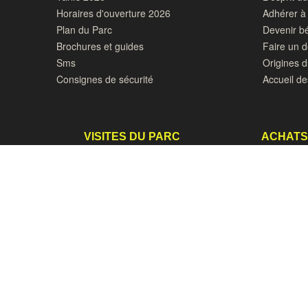
Horaires d'ouverture 2026
Adhérer à 
Plan du Parc
Devenir b
Brochures et guides
Faire un 
Sms
Origines 
Consignes de sécurité
Accueil de
VISITES DU PARC
ACHATS
Visite de groupes
Pépinière
Groupes scolaires et périscolaires
Photos de
Visites sur RV
Goûters, C
Ephad et PMR
Organiser
Prendre RV à la pépinière
N
BLOC-NOTES