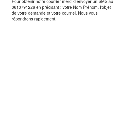
Pour obtenir notre courrier merci d'envoyer un SMS au
0610791226 en précisant : votre Nom Prénom, l'objet
Evénementiels
de votre demande et votre courriel. Nous vous
Rechercher dans le site
répondrons rapidement.
Accès intranet
Vie associative - Charte
Horaires, prix...
Tarif général
Informations pratiques
Jours d'ouverture et horaires 2026
La Boutique souvenirs
Événements
Pépinière
Catalogue des bambous
Bien choisir ses bambous