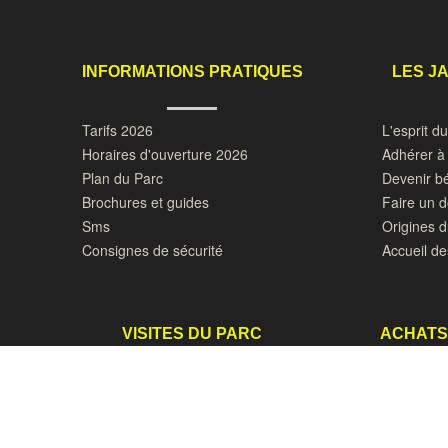
INFORMATIONS PRATIQUES
LES J
Tarifs 2026
L'esprit d
Horaires d'ouverture 2026
Adhérer à 
Plan du Parc
Devenir b
Brochures et guides
Faire un 
Sms
Origines 
Consignes de sécurité
Accueil de
VISITES DU PARC
ACHATS
Visite de groupes
Pépinière
Groupes scolaires et périscolaires
Photos de
Visites sur RV
Goûters, C