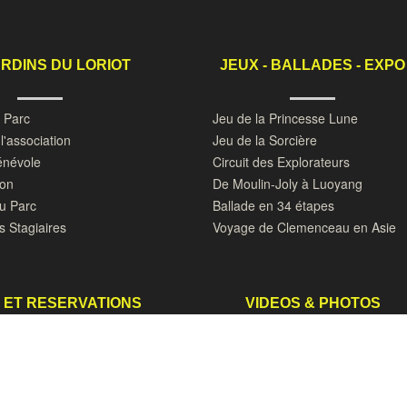
ARDINS DU LORIOT
JEUX - BALLADES - EXPO
u Parc
Jeu de la Princesse Lune
l'association
Jeu de la Sorcière
énévole
Circuit des Explorateurs
don
De Moulin-Joly à Luoyang
du Parc
Ballade en 34 étapes
s Stagiaires
Voyage de Clemenceau en Asie
 ET RESERVATIONS
VIDEOS & PHOTOS
 et Pandashop
Les Jardins vus du Ciel
 Mariage
Maman les petits bateaux
ocktails, Anniversaires
100 photos de papillons et autres