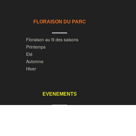
FLORAISON DU PARC
Floraison au fil des saisons
Printemps
Eté
Automne
Hiver
EVENEMENTS
1er mai Ouverture du parc
8, 9 et 10 mai - Opération Neurodon
6 et 7 juin Les rendez-vous aux
Jardins