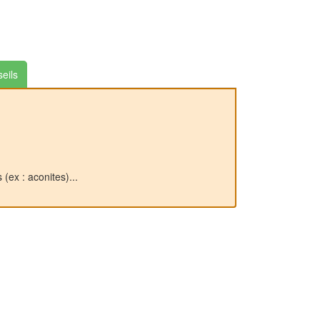
Jardins du Loriot
eils
(ex : aconites)...