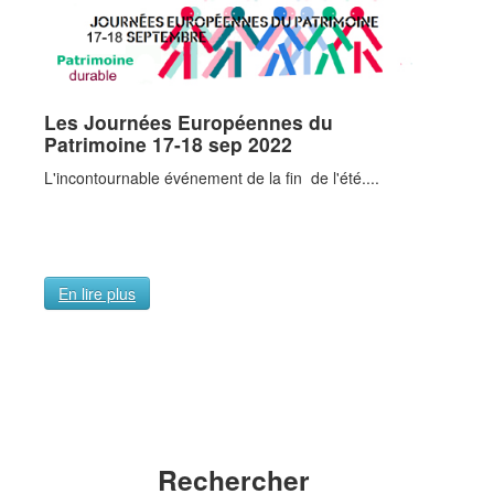
Evénementiels
Rechercher dans le site
Accès intranet
Les
Journées
Européennes
du
Vie associative - Charte
Patrimoine
17-18
sep
2022
Horaires, prix...
L'incontournable événement de la fin de l'été....
Tarif général
Informations pratiques
Jours d'ouverture et horaires 2026
En lire plus
En lire plus
La Boutique souvenirs
Événements
Pépinière
Catalogue des bambous
Bien choisir ses bambous
Rechercher