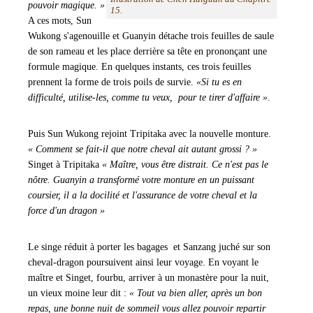
pouvoir magique. »
15.
A ces mots, Sun
Wukong s'agenouille et Guanyin détache trois feuilles de saule
de son rameau et les place derrière sa tête en prononçant une
formule magique. En quelques instants, ces trois feuilles
prennent la forme de trois poils de survie.
«Si tu es en
difficulté, utilise-les, comme tu veux, pour te tirer d'affaire »
.
Puis Sun Wukong rejoint Tripitaka avec la nouvelle monture.
« Comment se fait-il que notre cheval ait autant grossi ? »
Singet à Tripitaka
« Maître, vous être distrait. Ce n'est pas le
nôtre. Guanyin a transformé votre monture en un puissant
coursier, il a la docilité et l'assurance de votre cheval et la
force d'un dragon »
Le singe réduit à porter les bagages et Sanzang juché sur son
cheval-dragon poursuivent ainsi leur voyage. En voyant le
maître et Singet, fourbu, arriver à un monastère pour la nuit,
un vieux moine leur dit :
« Tout va bien aller, après un bon
repas, une bonne nuit de sommeil vous allez pouvoir repartir