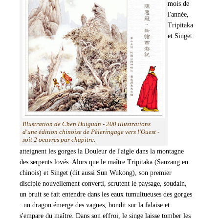
Découvrir les Jardins
mois de
l'année,
Créations 2023 aux Jardins du Loriot
Tripitaka
Les Univers
et Singet
Un jardin naturel anglo-chinois
Autour du Pont Moulin-Joly
Fleurs au fil des saisons
Parcours ludiques
Jeu avec la Princesse
Circuit des explorateurs
Illustration de Chen Huiguan - 200 illustrations
d'une édition chinoise de Pèleringage vers l'Ouest -
Le Jeu de la Sorcière
soit 2 oeuvres par chapitre.
Jardins du Loriot, paradis des artistes
atteignent les gorges la Douleur de l'aigle dans la montagne
des serpents lovés. Alors que le maître Tripitaka (Sanzang en
Paradis des peintres
chinois) et Singet (dit aussi Sun Wukong), son premier
Radios, TV, Presse aux Jardins du Loriot
disciple nouvellement converti, scrutent le paysage, soudain,
un bruit se fait entendre dans les eaux tumultueuses des gorges
: un dragon émerge des vagues, bondit sur la falaise et
s'empare du maître. Dans son effroi, le singe laisse tomber les