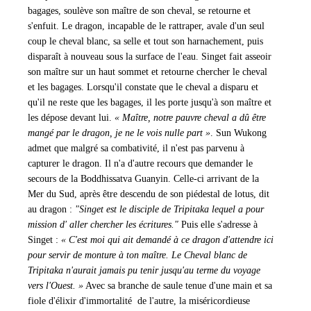
bagages, soulève son maître de son cheval, se retourne et
s'enfuit. Le dragon, incapable de le rattraper, avale d'un seul
coup le cheval blanc, sa selle et tout son harnachement, puis
disparaît à nouveau sous la surface de l'eau. Singet fait asseoir
son maître sur un haut sommet et retourne chercher le cheval
et les bagages. Lorsqu'il constate que le cheval a disparu et
qu'il ne reste que les bagages, il les porte jusqu'à son maître et
les dépose devant lui.
« Maître, notre pauvre cheval a dû être
mangé par le dragon, je ne le vois nulle part »
. Sun Wukong
admet que malgré sa combativité, il n'est pas parvenu à
capturer le dragon. Il n'a d'autre recours que demander le
secours de la Boddhissatva Guanyin. Celle-ci arrivant de la
Mer du Sud, après être descendu de son piédestal de lotus, dit
au dragon :
"Singet est le disciple de Tripitaka lequel a pour
mission d' aller chercher les écritures."
Puis elle s'adresse à
Singet :
« C'est moi qui ait demandé à ce dragon d'attendre ici
pour servir de monture à ton maître. Le Cheval blanc de
Tripitaka n'aurait jamais pu tenir jusqu'au terme du voyage
vers l'Ouest. »
Avec sa branche de saule tenue d'une main et sa
fiole d'élixir d'immortalité de l'autre, la miséricordieuse