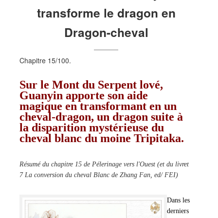
transforme
le
dragon
en
Evénementiels
Rechercher dans le site
Dragon-cheval
Accès intranet
Vie associative - Charte
Chapitre 15/100.
Horaires, prix...
Sur le Mont du Serpent lové,
Tarif général
Guanyin apporte son aide
Informations pratiques
magique en transformant en un
cheval-dragon, un dragon suite à
Jours d'ouverture et horaires 2026
la disparition mystérieuse du
La Boutique souvenirs
cheval blanc du moine Tripitaka.
Événements
Résumé du chapitre 15 de Pélerinage vers l'Ouest (et du livret
Pépinière
7 La conversion du cheval Blanc de Zhang Fan, ed/ FEI)
Catalogue des bambous
Bien choisir ses bambous
Dans les
derniers