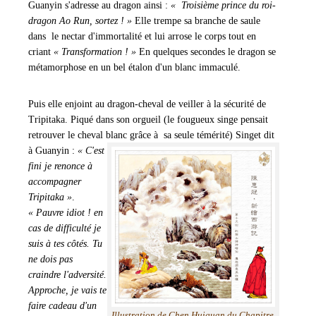
Guanyin s'adresse au dragon ainsi :
« Troisième prince du roi-
dragon Ao Run, sortez ! »
Elle trempe sa branche de saule
dans le nectar d'immortalité et lui arrose le corps tout en
criant
« Transformation ! »
En quelques secondes le dragon se
métamorphose en un bel étalon d'un blanc immaculé.
Puis elle enjoint au dragon-cheval de veiller à la sécurité de
Tripitaka. Piqué dans son orgueil (le fougueux singe pensait
retrouver le cheval blanc grâce à sa seule témérité) Singet
dit
à Guanyin :
« C'est
fini je renonce à
accompagner
Tripitaka »
.
« Pauvre idiot ! en
cas de difficulté je
suis à tes côtés. Tu
ne dois pas
craindre l'adversité.
Approche, je vais te
faire cadeau d'un
Illustration de Chen Huiguan du Chapitre