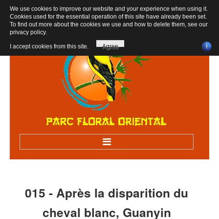
We use cookies to improve our website and your experience when using it.
Cookies used for the essential operation of this site have already been set.
To find out more about the cookies we use and how to delete them, see our
privacy policy
.
I accept cookies from this site.
Agree
Accueil
Bienvenue au parc
015
-
Après
la
disparition
du
Visiter sur RV
cheval
blanc,
Guanyin
Visites scolaires, centres de loisirs